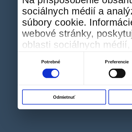
sociálnych médií a anal
súbory cookie. Informáci
webové stránky, poskytu
oblasti sociálnych médií, 
môžu príslušné informác
Výber
Potrebné
Preferencie
súhlasu
ktoré ste im poskytli ale
používali ich služby.
Odmietnuť