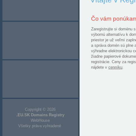
Čo vám ponúka
Zaregistrujte si doménu
výbornú alternatívu k d
priestor je už veľmi zapl
a správa domén sú plne a
výhradne elektronickou c
žiadne papierové dokumen
registrácie. Ceny za regi
nájdete v
cenníku
.
Copyright © 2026
.EU.SK Domains Registry
WebHouse
Všetky práva vyhradené.