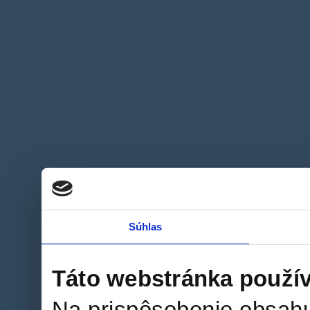
Súhlas
Táto webstránka použí
Na prispôsobenie obsahu